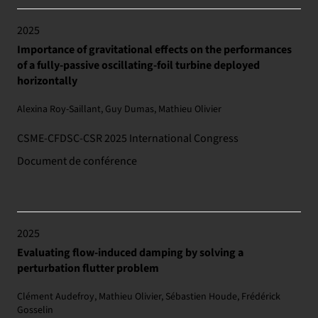
2025
Importance of gravitational effects on the performances
of a fully-passive oscillating-foil turbine deployed
horizontally
Alexina Roy-Saillant, Guy Dumas, Mathieu Olivier
CSME-CFDSC-CSR 2025 International Congress
Document de conférence
2025
Evaluating flow-induced damping by solving a
perturbation flutter problem
Clément Audefroy, Mathieu Olivier, Sébastien Houde, Frédérick
Gosselin