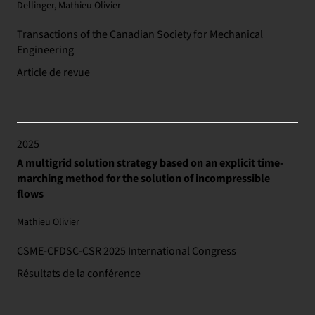
Dellinger, Mathieu Olivier
Transactions of the Canadian Society for Mechanical
Engineering
Article de revue
2025
A multigrid solution strategy based on an explicit time-
marching method for the solution of incompressible
flows
Mathieu Olivier
CSME-CFDSC-CSR 2025 International Congress
Résultats de la conférence