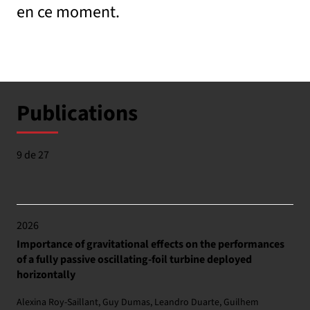
en ce moment.
Publications
9 de 27
2026
Importance of gravitational effects on the performances
of a fully passive oscillating-foil turbine deployed
horizontally
Alexina Roy-Saillant, Guy Dumas, Leandro Duarte, Guilhem