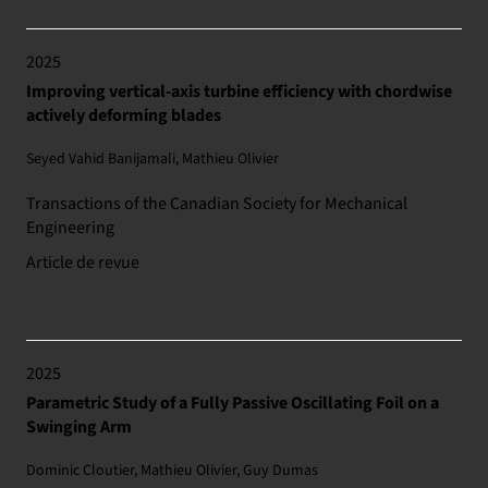
2025
Improving vertical-axis turbine efficiency with chordwise
actively deforming blades
Seyed Vahid Banijamali, Mathieu Olivier
Transactions of the Canadian Society for Mechanical
Engineering
Article de revue
2025
Parametric Study of a Fully Passive Oscillating Foil on a
Swinging Arm
Dominic Cloutier, Mathieu Olivier, Guy Dumas