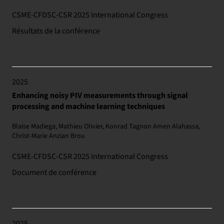
CSME-CFDSC-CSR 2025 International Congress
Résultats de la conférence
2025
Enhancing noisy PIV measurements through signal
processing and machine learning techniques
Blaise Madiega, Mathieu Olivier, Konrad Tagnon Amen Alahassa,
Christ-Marie Anzian Brou
CSME-CFDSC-CSR 2025 International Congress
Document de conférence
2025